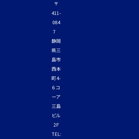
〒
411-
084
7
静岡
県三
島市
西本
町4-
6 コ
ーア
三島
ビル
2Ｆ
TEL: