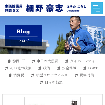
Blog
ブログ
静岡5区
東日本大震災
ダイバーシティ
その他の政策
政治
安全保障
LGBT
消費税
新型コロナウィルス
災害対策
日々の徒然