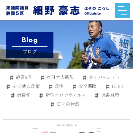
Blog
ブログ
静岡5区
東日本大震災
ダイバーシティ
その他の政策
政治
安全保障
LGBT
消費税
新型コロナウィルス
災害対策
日々の徒然