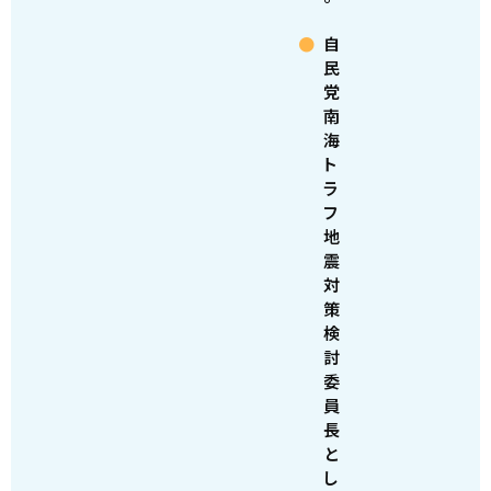
自
民
党
南
海
ト
ラ
フ
地
震
対
策
検
討
委
員
長
と
し