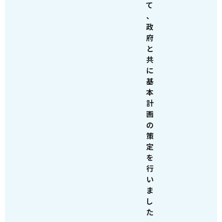
て
、
政
府
と
共
に
基
本
計
画
の
策
定
を
行
い
ま
し
た