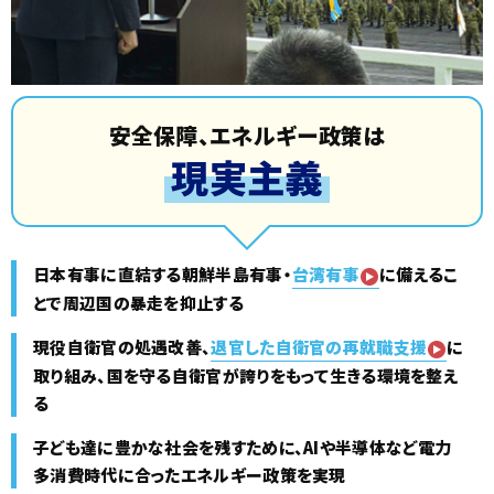
安全保障、エネルギー政策は
現実主義
日本有事に直結する朝鮮半島有事・
台湾有事
に
備えるこ
とで周辺国の暴走を抑止する
現役自衛官の処遇改善、
退官した自衛官の再就職支援
に
取り組み、国を守る自衛官が誇りをもって生きる環境を整え
る
子ども達に豊かな社会を残すために、AIや半導体など
電力
多消費時代に合ったエネルギー政策を実現