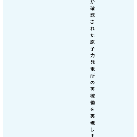
が
確
認
さ
れ
た
原
子
力
発
電
所
の
再
稼
働
を
実
現
し
ま