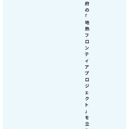
府
の
「
地
熱
フ
ロ
ン
テ
ィ
ア
プ
ロ
ジ
ェ
ク
ト
」
を
立