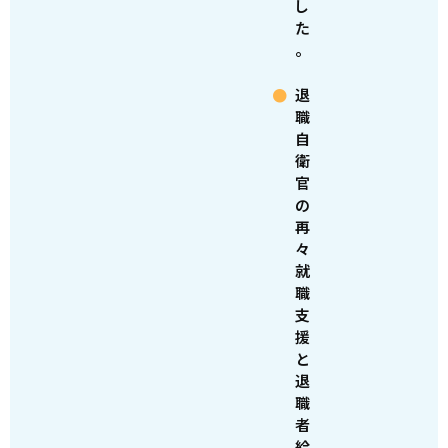
し
た
。
退
職
自
衛
官
の
再
々
就
職
支
援
と
退
職
者
給