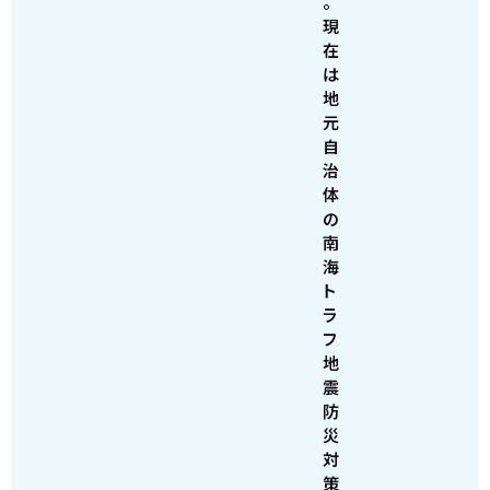
。
現
在
は
地
元
自
治
体
の
南
海
ト
ラ
フ
地
震
防
災
対
策