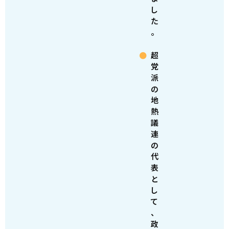
し
た
。
超
党
派
の
地
熱
議
連
の
代
表
と
し
て
、
政