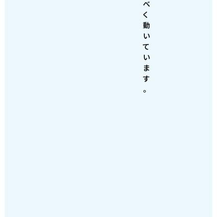
べ
く
動
い
て
い
ま
す
。