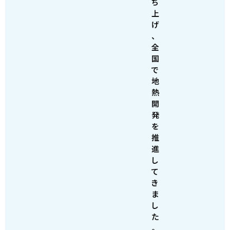
ち
上
げ
、
全
国
で
地
熱
開
発
を
推
進
し
て
き
ま
し
た
。