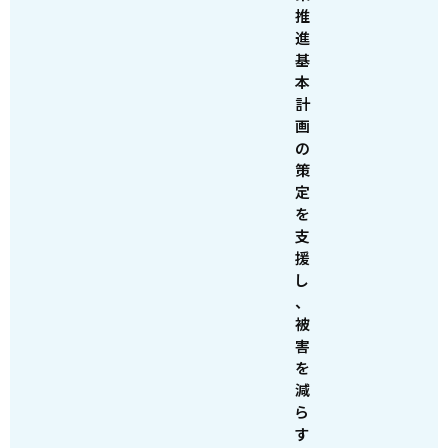
推
進
基
本
計
画
の
策
定
を
支
援
し
、
被
害
を
減
ら
す