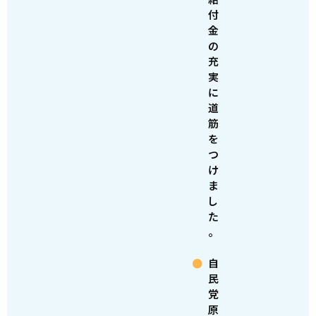
付
金
の
充
実
に
道
筋
を
つ
け
ま
し
た
。
自
民
党
原