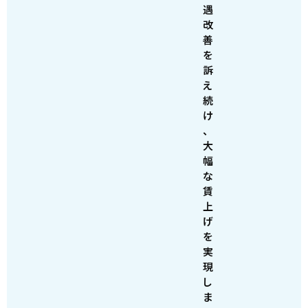
遇
改
善
を
訴
え
続
け
、
大
幅
な
賃
上
げ
を
実
現
し
ま