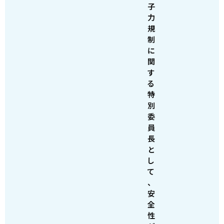
子
力
規
制
に
関
す
る
特
別
委
員
長
と
し
て
、
安
全
性