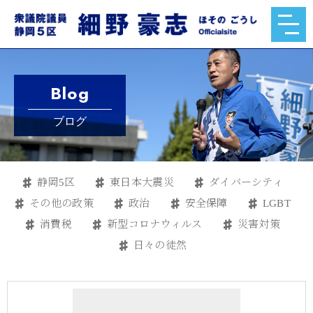
Blog
ブログ
静岡5区
東日本大震災
ダイバーシティ
その他の政策
政治
安全保障
LGBT
消費税
新型コロナウィルス
災害対策
日々の徒然