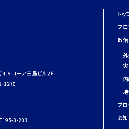
トッ
プロ
政治
外
実
町4-6 コーア三島ビル2Ｆ
内
1-1270
地
ブロ
お知
95-3-203