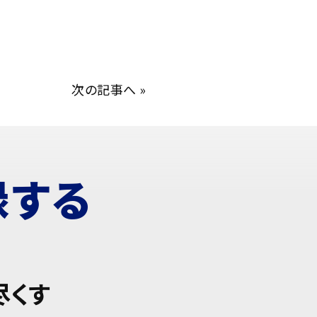
次の記事へ
»
録する
尽くす