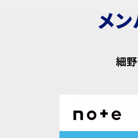
メン
細野