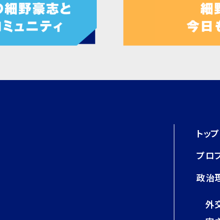
トッ
プロ
政治
外