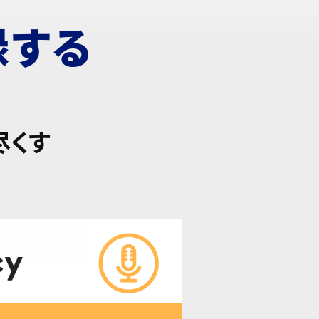
録する
尽くす