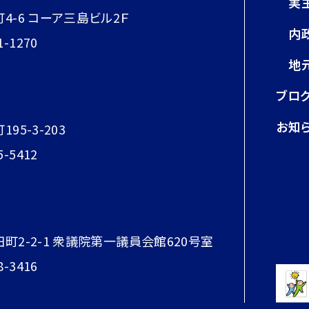
実
町4-6 コーア三島ビル2Ｆ
内
1-1270
地
ブロ
お知
95-3-203
5-5412
田町2-2-1 衆議院第一議員会館620号室
8-3416