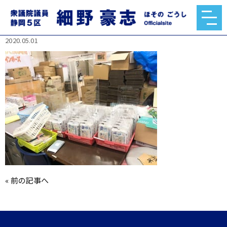
95309132_1489287837911640_806405628372189
1840_o.jpg
2020.05.01
«
前の記事へ