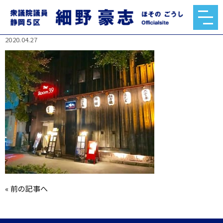
93707305_2486249994808002_426456841083210
9568_n.jpg
2020.04.27
«
前の記事へ