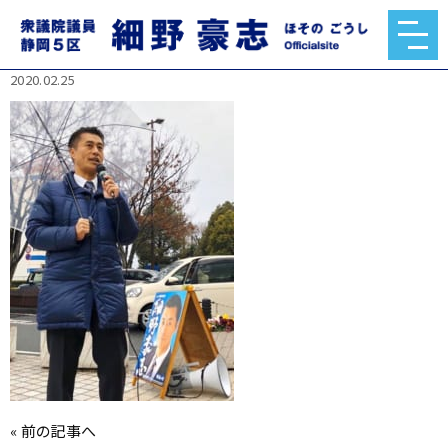
83472774_1407827559391002_384411369549175
1936_n.jpg
2020.02.25
«
前の記事へ