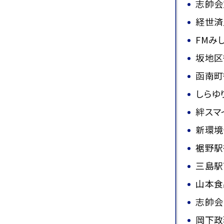
志帥会
経世済
FMみ
坂地区
函南町
しらゆ
絆スマ
新環境
裾野駅
三島駅
山本食
志帥会
岡下政