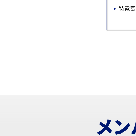
特電富
メン