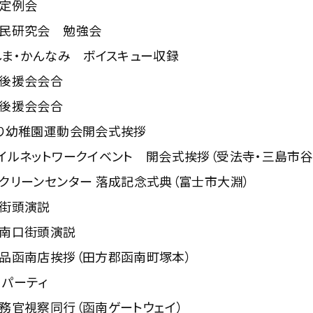
定例会
民研究会 勉強会
しま・かんなみ ボイスキュー収録
後援会会合
後援会会合
り幼稚園運動会開会式挨拶
イルネットワークイベント 開会式挨拶（受法寺・三島市谷
クリーンセンター 落成記念式典（富士市大淵）
街頭演説
南口街頭演説
品函南店挨拶（田方郡函南町塚本）
 パーティ
務官視察同行（函南ゲートウェイ）