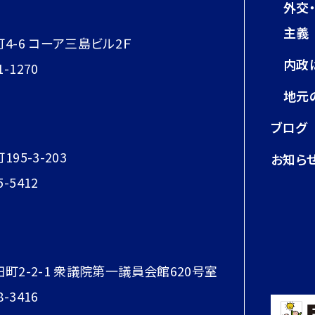
外交
主義
町4-6 コーア三島ビル2Ｆ
内政
1-1270
地元
ブログ
95-3-203
お知ら
5-5412
田町2-2-1 衆議院第一議員会館620号室
8-3416