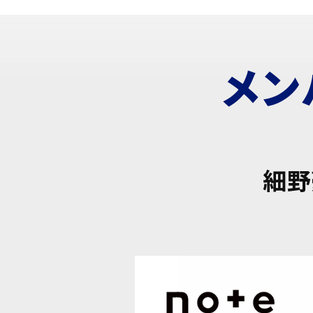
メン
細野