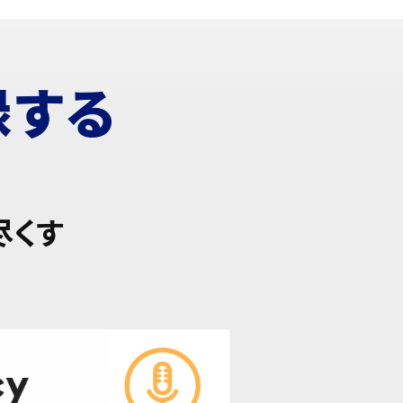
録する
尽くす