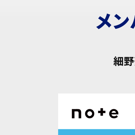
メン
細野