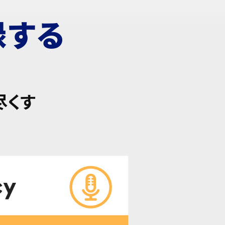
録する
尽くす