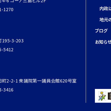
町4-6 コーア三島ビル2Ｆ
内政
1-1270
地元
ブログ
95-3-203
お知ら
5-5412
田町2-2-1 衆議院第一議員会館620号室
8-3416