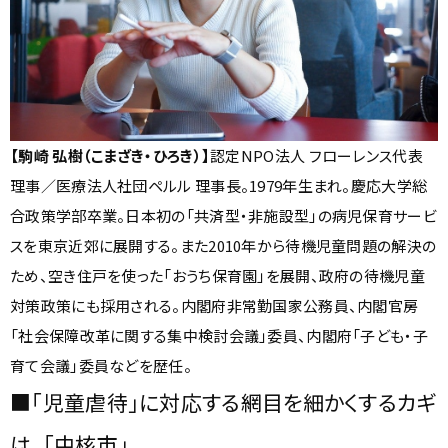
【駒崎 弘樹（こまざき・ひろき）】
認定NPO法人 フローレンス代表
理事／医療法人社団ペルル 理事長。1979年生まれ。慶応大学総
合政策学部卒業。日本初の「共済型・非施設型」の病児保育サービ
スを東京近郊に展開する。また2010年から待機児童問題の解決の
ため、空き住戸を使った「おうち保育園」を展開、政府の待機児童
対策政策にも採用される。内閣府非常勤国家公務員、内閣官房
「社会保障改革に関する集中検討会議」委員、内閣府「子ども・子
育て会議」委員などを歴任。
■「児童虐待」に対応する網目を細かくするカギ
は、「中核市」