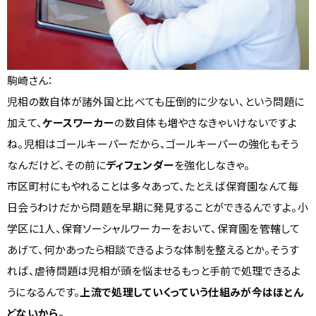
駒崎さん：
児相の数自体が諸外国と比べても圧倒的に少ない、という問題に
加えて、
ケースワーカー
の数自体も増やさなきゃいけないですよ
ね。児相はゴールキーパーだから、ゴールキーパーの強化もそう
なんだけど、その前に
ディフェンダー
を強化しなきゃ。
市区町村にもやれることは多々あって、たとえば保育園なんて毎
日会うわけだから問題を早期に発見することができるんですよ。小
学区に1人、保育ソーシャルワーカーをおいて、保育園を管轄して
あげて、何かあったら相談できるような体制を整えるとか。そうす
れば、虐待問題は児相が頭を悩ませるもっと手前で処理できるよ
うになるんです。
上流で処理していくっていう仕組みが今はほとん
どないから。