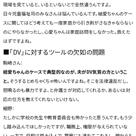
現場を見ていると、いるといないとで全然違うんですよ。
日々児童福祉司のみなさんは悩んでいるんです。結愛ちゃんのケー
スに関してはどう考えても一度家庭から引き剥がさなきゃならない
のにやらなかったし、心愛ちゃんは家庭訪問をしなかった。救えた
はずですよね。
■「DV」に対するツールの欠如の問題
駒崎さん：
結愛ちゃんのケースで典型的なのが、夫がDV気質の方というこ
と。
そうするとめちゃくちゃ怖いんですよね。そこを法律違反だし、
怒鳴るのも暴力ですよ、と弁護士が対応してくれるか、あるいは対
応の仕方を教えてくれないといけない。
細野：
たしかに学校の先生や教育委員会も怖かったと思うんです。もう少
し踏み込んでほしかったですが、職務上、権限が与えられていな
い。一方で、児相は踏み込んで、警察にも連れてこれるし、親からも