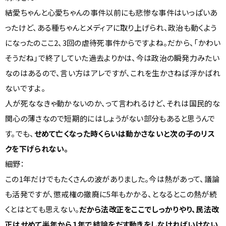
結愛ちゃんと心愛ちゃんの事件以前にも悲惨な事件はいっぱいあ
ったけど、ある種ちゃんとメディアに取り上げられ、政治も動くよう
になったのここ2、3回の虐待死事件からですよね。だから、「かわい
そうだね」で終了していた過去よりかは、今は政治の瞬発力みたい
なのはあるので、言い方はアレですが、これを生かさねば浮かばれ
ないですよ。
人が死ななきゃ動かないのか、って言われるけど、それは国民的な
関心の薄さなので短期的にはしょうがない部分もあると思うんで
す。でも、
せめて亡くなった時くらいは動かさないと次の子のリス
クを下げられない。
細野：
この1年だけでもたくさんの波がありました。今は熱があって、議論
も活発ですが、懲戒権の撤廃に5年もかかる、となるとこの熱が続
くとはとても思えない。
だから法改正をここでしっかりやり、民法改
正はせめて半年から１年で結論をだす動きをしなければいけない