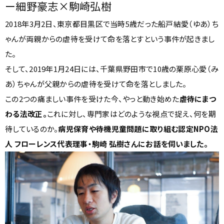
ー細野豪志×駒崎弘樹
2018年3月2日、東京都目黒区で当時5歳だった船戸結愛（ゆあ）ち
ゃんが両親からの虐待を受けて命を落とすという事件が起きまし
た。
そして、2019年1月24日には、千葉県野田市で10歳の栗原心愛（み
あ）ちゃんが父親からの虐待を受けて命を落としました。
この2つの痛ましい事件を受けた今、やっと動き始めた
虐待にまつ
わる法改正。
これに対し、専門家はどのような視点で捉え、何を期
待しているのか。
病児保育や待機児童問題に取り組む認定NPO法
人 フローレンス代表理事・駒崎 弘樹さんにお話を伺いました。