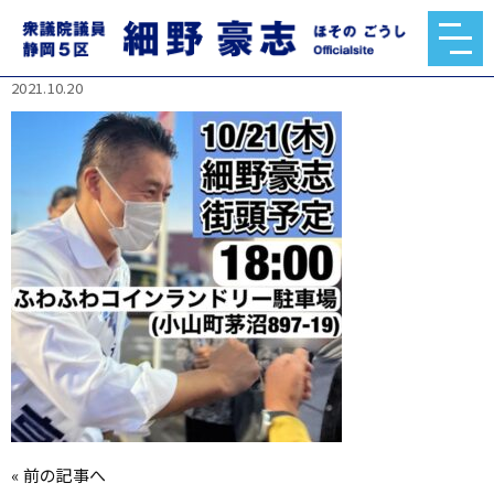
247215664_1907919916048428_45130719683752
65209_n.jpg
2021.10.20
«
前の記事へ