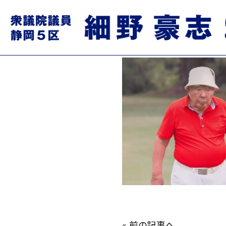
488936429_1054631919
2025.04.08
«
前の記事へ