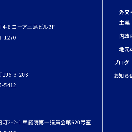
外交
主義
町4-6 コーア三島ビル2Ｆ
内政
1-1270
地元
ブログ
95-3-203
お知ら
5-5412
田町2-2-1 衆議院第一議員会館620号室