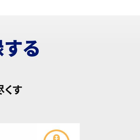
録する
尽くす