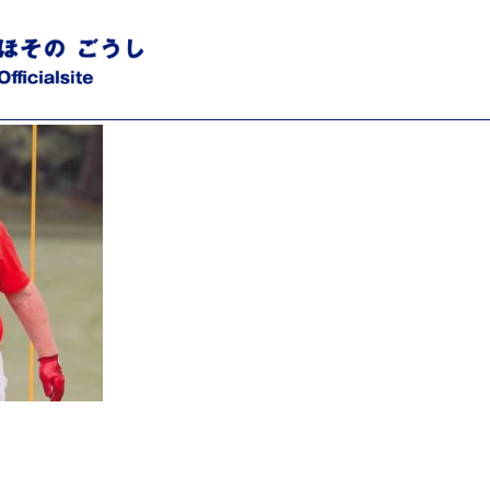
812434_2020592650370557501_n.jpg