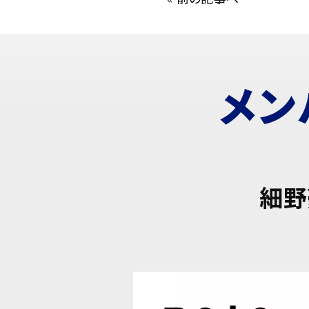
メン
細野