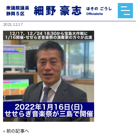
263228110_199077732345164_863971389198212
8508_n.jpg
2021.12.17
«
前の記事へ