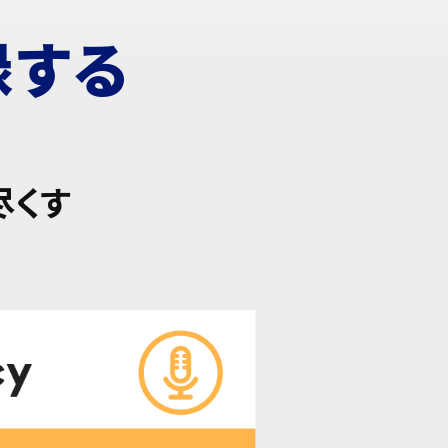
録する
尽くす