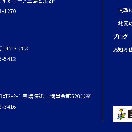
町4-6 コーア三島ビル2Ｆ
内政
1-1270
地元
ブログ
95-3-203
お知ら
5-5412
田町2-2-1 衆議院第一議員会館620号室
8-3416