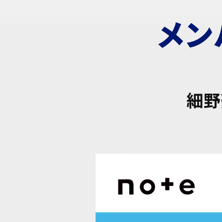
メン
細野