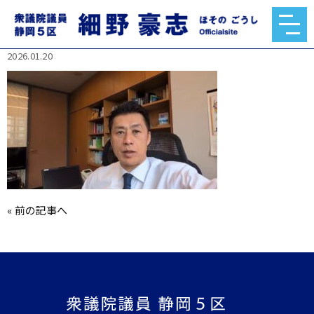
619540312_1416316090212527_85697206524851
70199_n.jpg
2026.01.20
«
前の記事へ