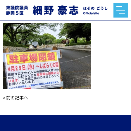
o1316098714753953134.jpg
2020.05.15
«
前の記事へ