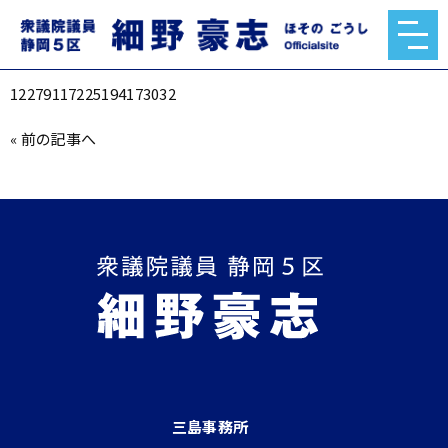
12279117225194173032
2022.11.28
12279117225194173032
«
前の記事へ
三島事務所