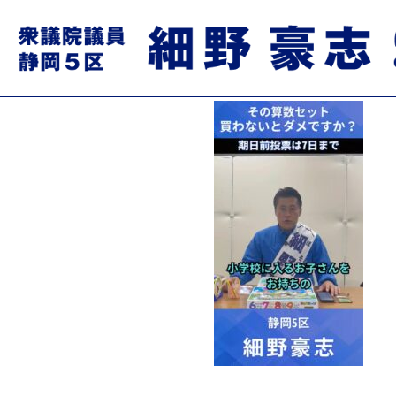
626109786_8676005096
2026.02.03