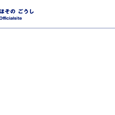
15412_8404335966769344686_n.jpg