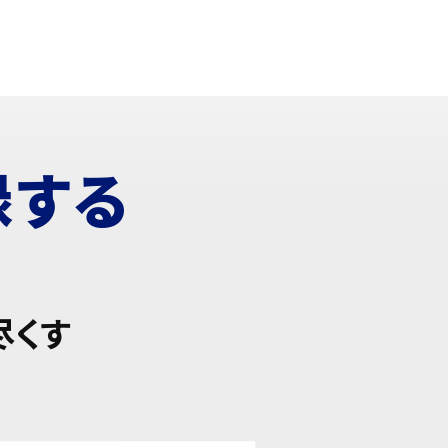
録する
尽くす