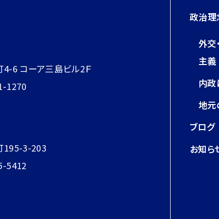
政治理
外交
主義
町4-6 コーア三島ビル2Ｆ
内政
1-1270
地元
ブログ
95-3-203
お知ら
5-5412