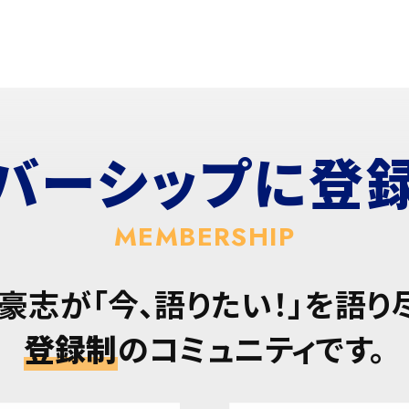
バーシップに
登
MEMBERSHIP
豪志が「今、語りたい！」を語り
登録制
のコミュニティです。