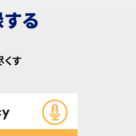
録する
尽くす