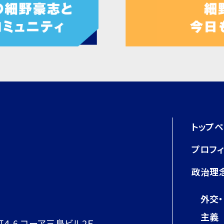
トップ
プロフ
政治理
外交
主義
町4-6 コーア三島ビル2Ｆ