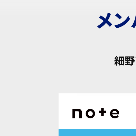
メン
細野