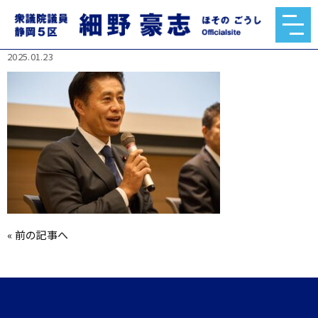
474648009_1002284878380472_74062795789215
15883_n.jpg
2025.01.23
«
前の記事へ