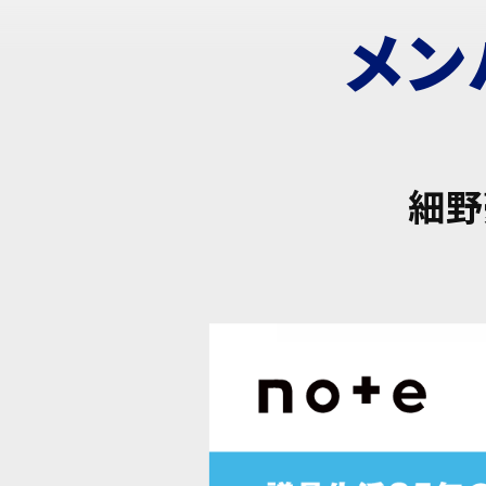
メン
細野