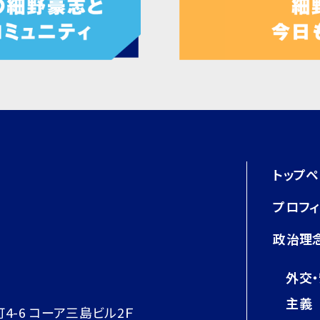
トップ
プロフ
政治理
外交
主義
町4-6 コーア三島ビル2Ｆ