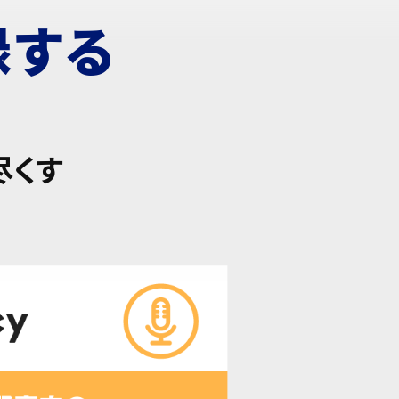
録する
尽くす