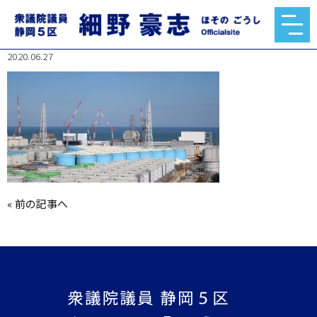
rectangle_large_type_2_51fffc055f7e4c40dd4e6
a15fb88a710.jpg
2020.06.27
«
前の記事へ