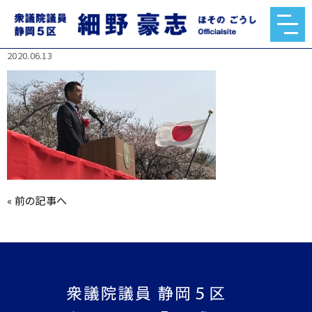
rectangle_large_type_2_bd0d7c87ef27821eaa64
05bc9d20faef.jpg
2020.06.13
«
前の記事へ