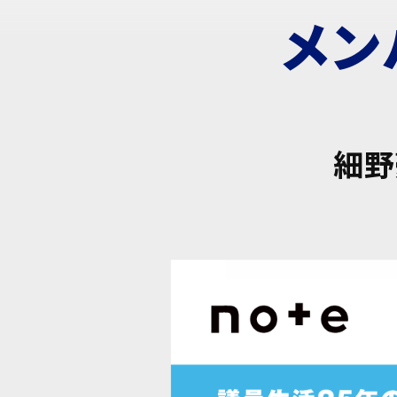
メン
細野