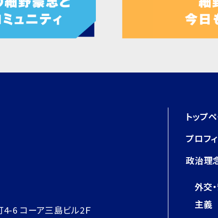
トップ
プロフ
政治理
外交
主義
町4-6 コーア三島ビル2Ｆ