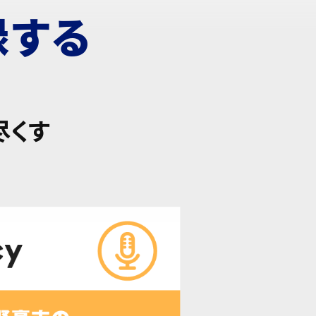
録する
尽くす