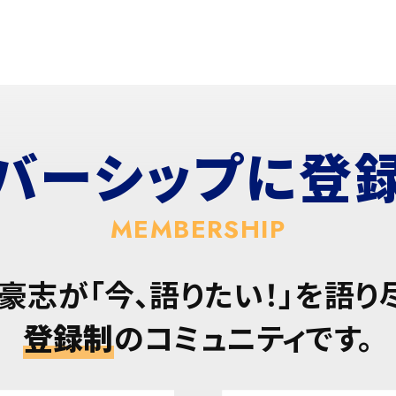
バーシップに
登
MEMBERSHIP
豪志が「今、語りたい！」を語り
登録制
のコミュニティです。