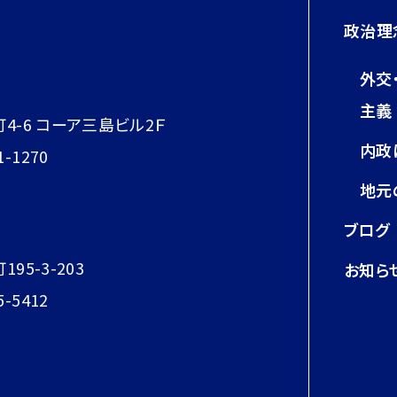
政治理
外交
主義
町4-6 コーア三島ビル2Ｆ
内政
1-1270
地元
ブログ
95-3-203
お知ら
5-5412