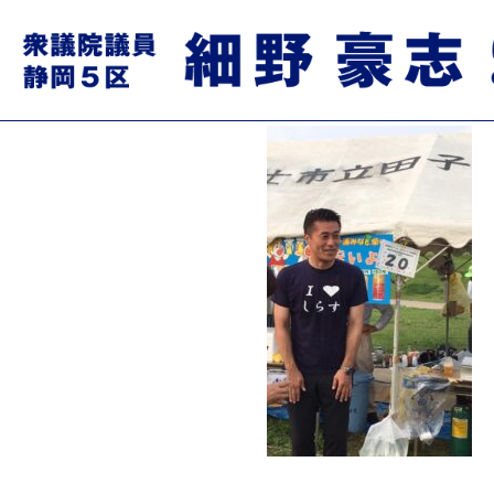
503544443_2920054858
2025.06.14