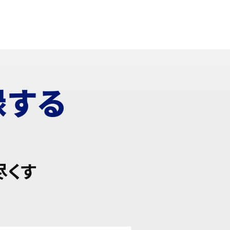
録する
尽くす