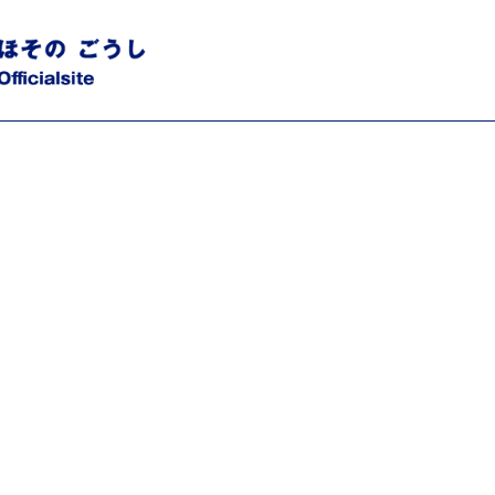
168257_200203392776558198_n.jpg