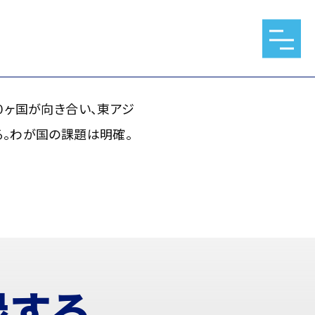
向き合い、東アジアではロシア
。
０ヶ国が向き合い、東アジ
る。わが国の課題は明確。
録する