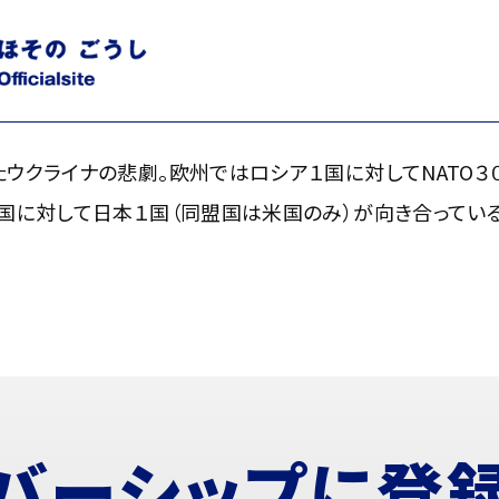
クライナの悲劇。欧州ではロシア１国に対してNATO３０ヶ国が
１国（同盟国は米国のみ）が向き合っている。わが国の課題は明確
ウクライナの悲劇。欧州ではロシア１国に対してNATO３
国に対して日本１国（同盟国は米国のみ）が向き合ってい
バーシップに
登