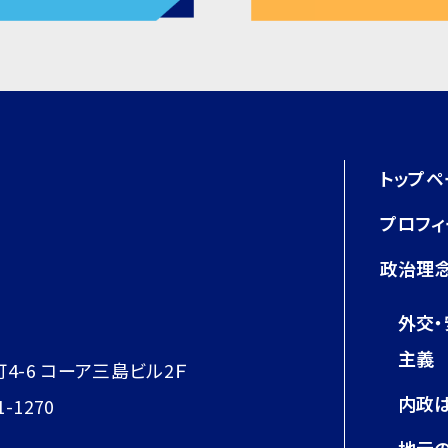
トップペ
プロフィ
政治理念
外交
主義
町4-6 コーア三島ビル2Ｆ
内政
1-1270