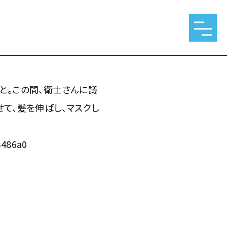
間、衛士さんに議員会館入口で
クしてると誰か分からないらし
と。この間、衛士さんに議
て、髪を伸ばし、マスクし
8486a0