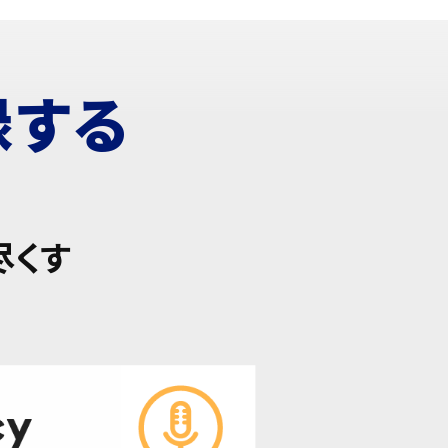
録する
尽くす