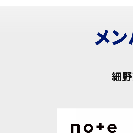
メン
細野