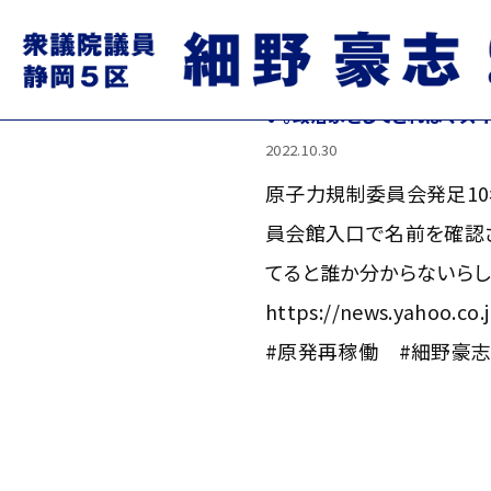
原子力規制委員会発足10年
名前を確認された。議員生活
い。政治家としてこれはマズ
2022.10.30
原子力規制委員会発足10
員会館入口で名前を確認さ
てると誰か分からないらし
https://news.yahoo.co
#原発再稼働 #細野豪志