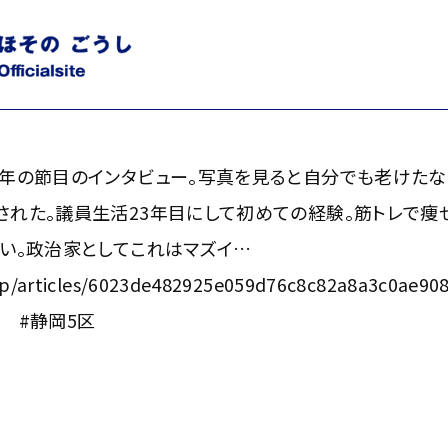
の節目のインタビュー。写真を見ると自分でも老けたなと。この
23年目にして初めての経験。筋トレで痩せて、髪を伸ばし、マス
イ…
年の節目のインタビュー。写真を見ると自分でも老けたな
れた。議員生活23年目にして初めての経験。筋トレで痩せ
い。政治家としてこれはマズイ…
.jp/articles/6023de482925e059d76c8c82a8a3c0ae90
 #静岡5区