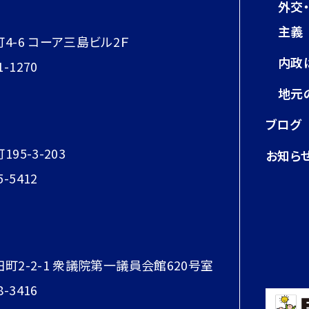
外交
主義
町4-6 コーア三島ビル2Ｆ
内政
1-1270
地元
ブログ
95-3-203
お知ら
5-5412
田町2-2-1 衆議院第一議員会館620号室
8-3416