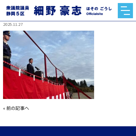
588654904_1228986785710279_59806059050577
17347_n.jpg
2025.11.27
«
前の記事へ