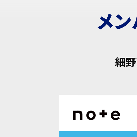
メン
細野