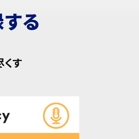
録する
尽くす