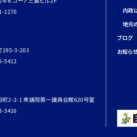
町4-6 コーア三島ビル2Ｆ
内政
1-1270
地元
ブログ
95-3-203
お知ら
5-5412
田町2-2-1 衆議院第一議員会館620号室
8-3416