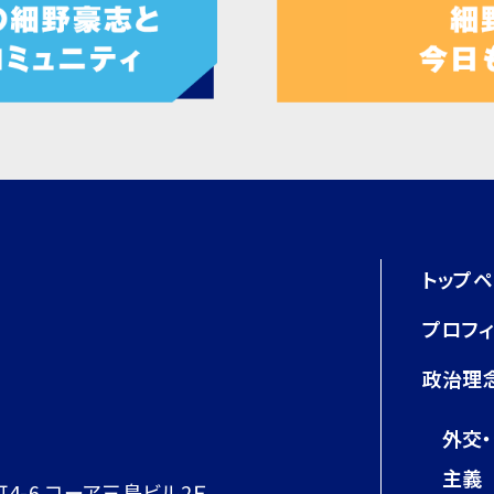
トップ
プロフ
政治理
外交
主義
町4-6 コーア三島ビル2Ｆ