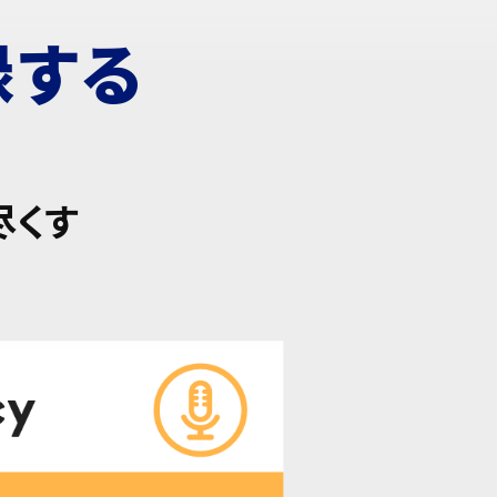
録する
尽くす