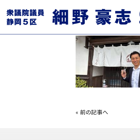
724500391_1386159613
2026.06.15
«
前の記事へ