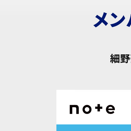
メン
細野