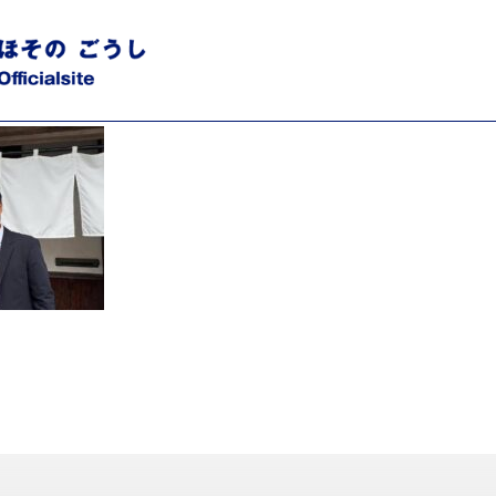
326328_5696300561583465462_n.jpg