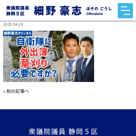
492412793_1062152809060345_60854880053919
84801_n.jpg
2025.04.18
«
前の記事へ