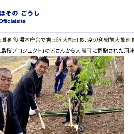
っていうのは妄想だ」渡辺利綱前大熊町長に聞く
る大熊町役場本庁舎で吉田淳大熊町長、渡辺利綱前大熊町
P三島桜プロジェクト」の皆さんから大熊町に寄贈された河