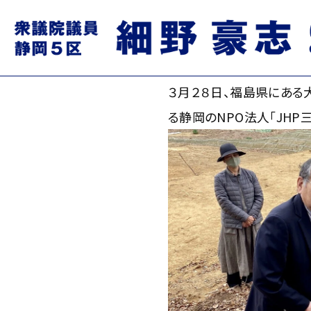
「人が一緒に住めば町ですよ
2021.03.29
３月２８日、福島県にあ
る静岡のNPO法人「JH