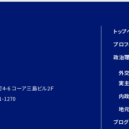
トップ
プロフ
政治理
外交
実
町4-6 コーア三島ビル2Ｆ
内
1-1270
地元
ブログ