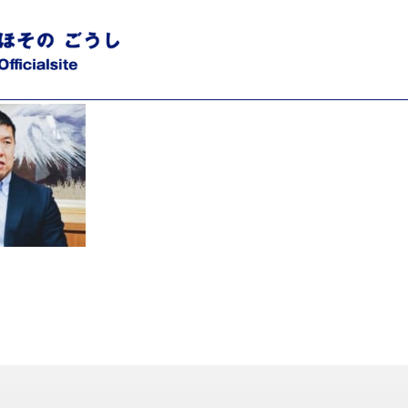
_2_bd7de37df21d557e60ab501b478b7d9d.jpeg