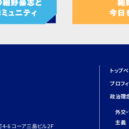
トップ
プロフ
政治理
外交
主義
町4-6 コーア三島ビル2Ｆ