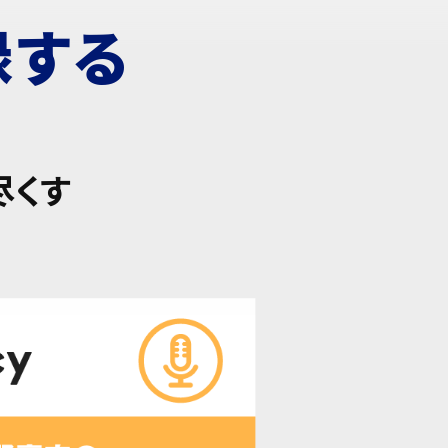
録する
尽くす