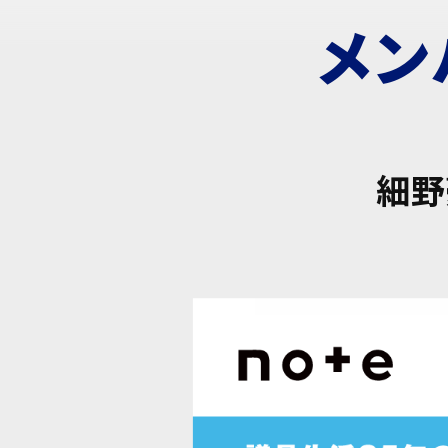
メン
細野