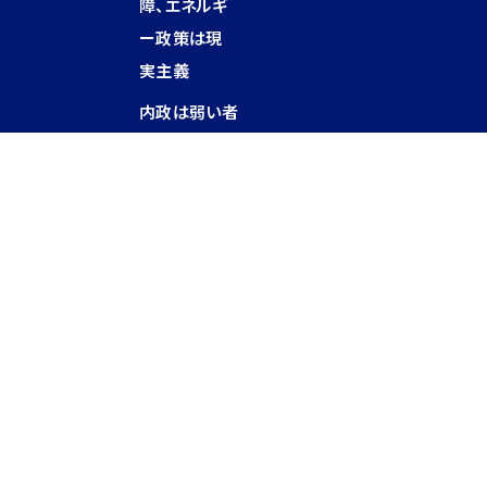
障、エネルギ
ー政策は現
実主義
内政は弱い者
の立場に立つ
地元の代表と
して全力を尽
くす
お知らせ