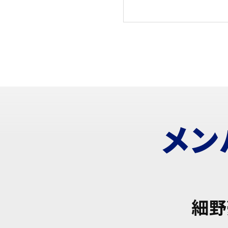
メン
細野