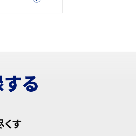
録する
尽くす