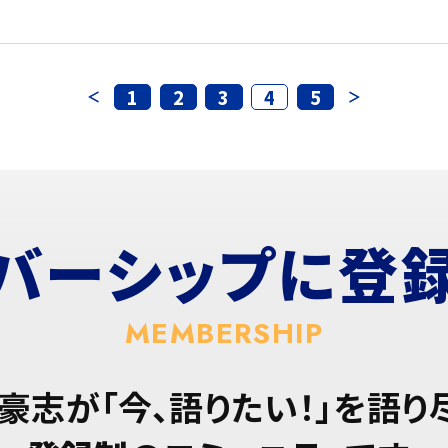
1
2
3
4
5
バーシップに
登
MEMBERSHIP
豪志が「今、語りたい！」を語り