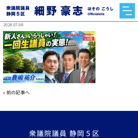
742345892_1405187748090181_56038404110007
722_n.jpg
2026.07.08
«
前の記事へ