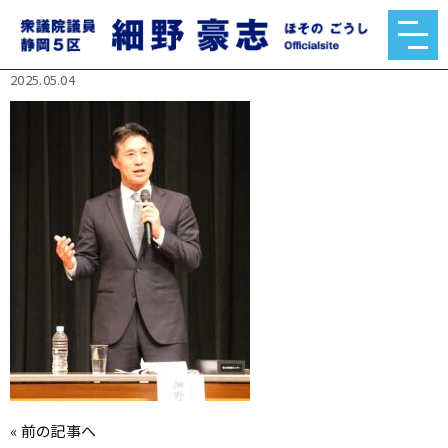
494372307_1073435131265446_19927696804512
23809_n.jpg
2025.05.04
«
前の記事へ